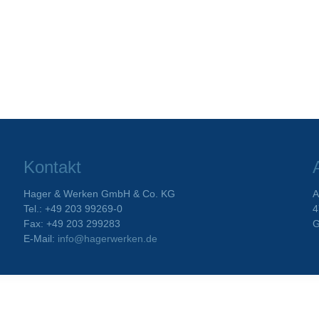
Kontakt
Hager & Werken GmbH & Co. KG
A
Tel.: +49 203 99269-0
4
Fax: +49 203 299283
G
E-Mail:
info@hagerwerken.de