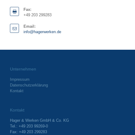
Fax:
+49 203 299283
Email:
info@hagerwerken.de
Unternehmen
Impressum
Datenschutzerklärung
Kontakt
Kontakt
Hager & Werken GmbH & Co. KG
Tel.: +49 203 99269-0
Fax: +49 203 299283