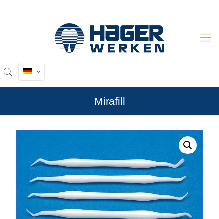
Mirafill
by
Fmeaddons