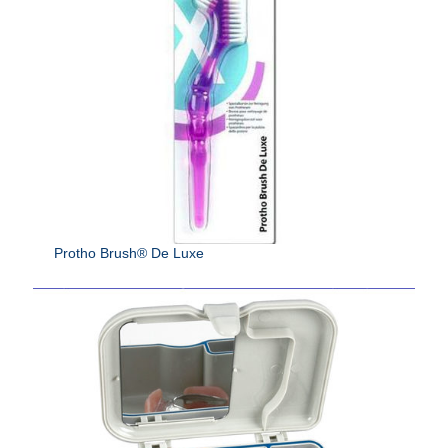
Protho Brush® De Luxe