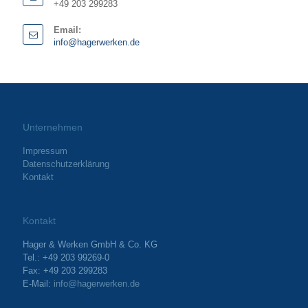
+49 203 299283
Email:
info@hagerwerken.de
Unternehmen
Impressum
Datenschutzerklärung
Kontakt
Kontakt
Hager & Werken GmbH & Co. KG
Tel.: +49 203 99269-0
Fax: +49 203 299283
E-Mail:
info@hagerwerken.de