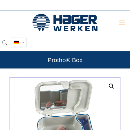
Protho® Box
by
Fmeaddons