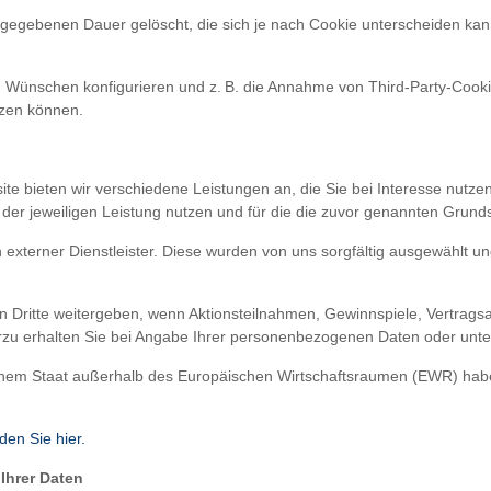
rgegebenen Dauer gelöscht, die sich je nach Cookie unterscheiden kann
n Wünschen konfigurieren und z. B. die Annahme von Third-Party-Cookie
tzen können.
e
te bieten wir verschiedene Leistungen an, die Sie bei Interesse nutz
er jeweiligen Leistung nutzen und für die die zuvor genannten Grunds
en externer Dienstleister. Diese wurden von uns sorgfältig ausgewählt
n Dritte weitergeben, wenn Aktionsteilnahmen, Gewinnspiele, Vertrag
rzu erhalten Sie bei Angabe Ihrer personenbezogenen Daten oder unt
n einem Staat außerhalb des Europäischen Wirtschaftsraumen (EWR) hab
den Sie hier.
Ihrer Daten