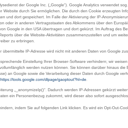
ysedienst der Google Inc. („Google“). Google Analytics verwendet sog.
r Website durch Sie ermöglichen. Die durch den Cookie erzeugten Inf
n und dort gespeichert. Im Falle der Aktivierung der IP-Anonymisieru
nion oder in anderen Vertragsstaaten des Abkommens über den Europäis
von Google in den USA übertragen und dort gekürzt. Im Auftrag des Be
eports über die Website-Aktivitäten zusammenzustellen und um weiter
iber zu erbringen.
r übermittelte IP-Adresse wird nicht mit anderen Daten von Google z
sprechende Einstellung Ihrer Browser-Software verhindern; wir weisen S
 vollumfänglich werden nutzen können. Sie können darüber hinaus die 
sse) an Google sowie die Verarbeitung dieser Daten durch Google verh
:
https://tools.google.com/dlpage/gaoptout?hl=de
.
eiterung „_anonymizeIp()“. Dadurch werden IP-Adressen gekürzt weiter
Daten ein Personenbezug zukommt, wird dieser also sofort ausgesch
indern, indem Sie auf folgenden Link klicken. Es wird ein Opt-Out-Cook