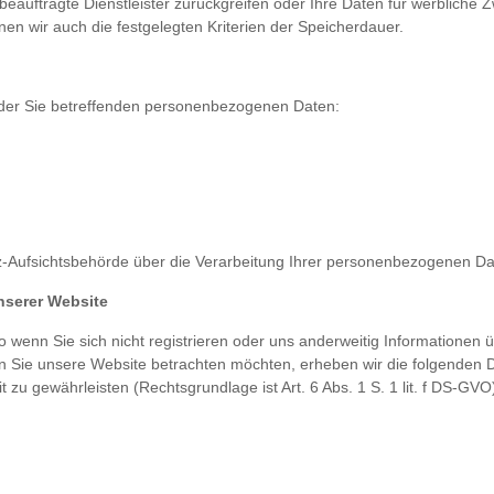
f beauftragte Dienstleister zurückgreifen oder Ihre Daten für werblich
nen wir auch die festgelegten Kriterien der Speicherdauer.
h der Sie betreffenden personenbezogenen Daten:
tz-Aufsichtsbehörde über die Verarbeitung Ihrer personenbezogenen D
nserer Website
so wenn Sie sich nicht registrieren oder uns anderweitig Informationen
n Sie unsere Website betrachten möchten, erheben wir die folgenden Da
 zu gewährleisten (Rechtsgrundlage ist Art. 6 Abs. 1 S. 1 lit. f DS-GVO