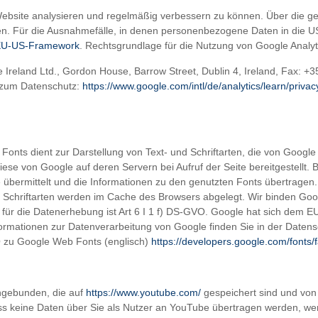
Website analysieren und regelmäßig verbessern zu können. Über die g
lten. Für die Ausnahmefälle, in denen personenbezogene Daten in die
v/EU-US-Framework
. Rechtsgrundlage für die Nutzung von Google Analytics
le Ireland Ltd., Gordon House, Barrow Street, Dublin 4, Ireland, Fax: 
t zum Datenschutz:
https://www.google.com/intl/de/analytics/learn/privac
onts dient zur Darstellung von Text- und Schriftarten, die von Google b
iese von Google auf deren Servern bei Aufruf der Seite bereitgestellt.
 übermittelt und die Informationen zu den genutzten Fonts übertragen
 Schriftarten werden im Cache des Browsers abgelegt. Wir binden Go
e für die Datenerhebung ist Art 6 I 1 f) DS-GVO. Google hat sich dem E
formationen zur Datenverarbeitung von Google finden Sie in der Daten
 zu Google Web Fonts (englisch)
https://developers.google.com/fonts/
ngebunden, die auf
https://www.youtube.com/
gespeichert sind und von 
s keine Daten über Sie als Nutzer an YouTube übertragen werden, wenn