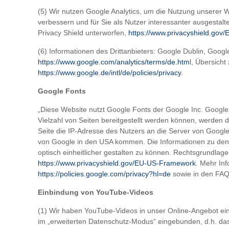
(5) Wir nutzen Google Analytics, um die Nutzung unserer 
verbessern und für Sie als Nutzer interessanter ausgesta
Privacy Shield unterworfen,
https://www.privacyshield.go
(6) Informationen des Drittanbieters: Google Dublin, Goog
https://www.google.com/analytics/terms/de.htm
l, Übersich
https://www.google.de/intl/de/policies/privacy
.
Google Fonts
„Diese Website nutzt Google Fonts der Google Inc. Google F
Vielzahl von Seiten bereitgestellt werden können, werden d
Seite die IP-Adresse des Nutzers an die Server von Google
von Google in den USA kommen. Die Informationen zu den
optisch einheitlicher gestalten zu können. Rechtsgrundlag
https://www.privacyshield.gov/EU-US-Framework
. Mehr In
https://policies.google.com/privacy?hl=de
sowie in den FAQ
Einbindung von YouTube-Videos
(1) Wir haben YouTube-Videos in unser Online-Angebot ei
im „erweiterten Datenschutz-Modus“ eingebunden, d.h. das