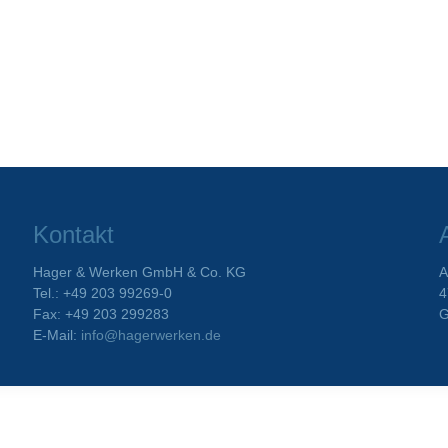
Kontakt
Hager & Werken GmbH & Co. KG
A
Tel.: +49 203 99269-0
4
Fax: +49 203 299283
G
E-Mail:
info@hagerwerken.de