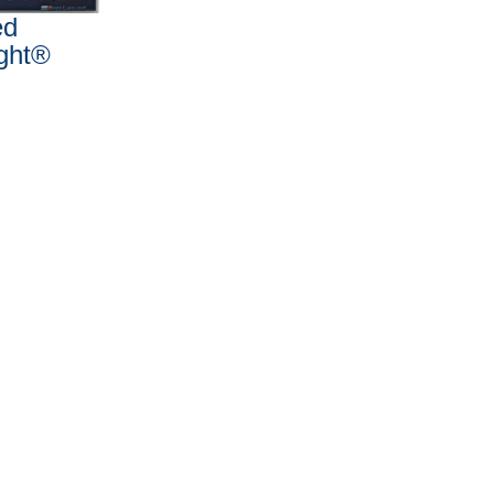
ed
ight®