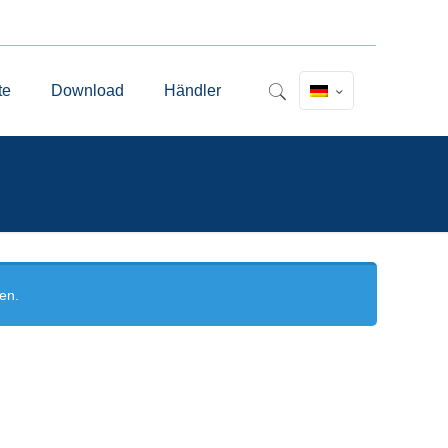
te
Download
Händler
en.