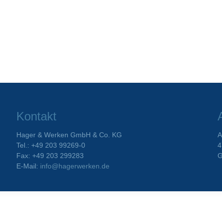
Kontakt
Hager & Werken GmbH & Co. KG
A
Tel.: +49 203 99269-0
4
Fax: +49 203 299283
G
E-Mail:
info@hagerwerken.de