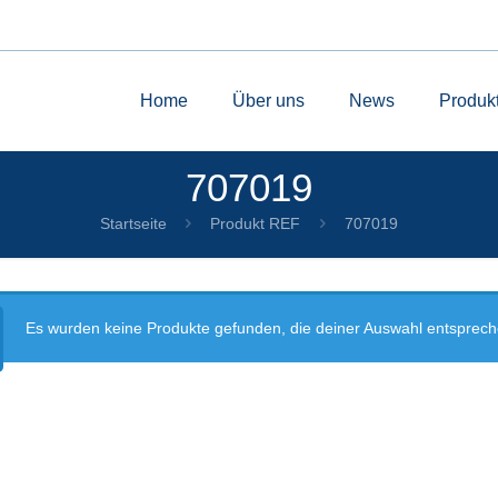
Home
Über uns
News
Produk
707019
Startseite
Produkt REF
707019
Es wurden keine Produkte gefunden, die deiner Auswahl entsprech