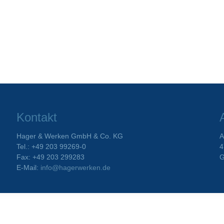
Kontakt
Hager & Werken GmbH & Co. KG
A
Tel.: +49 203 99269-0
4
Fax: +49 203 299283
G
E-Mail:
info@hagerwerken.de