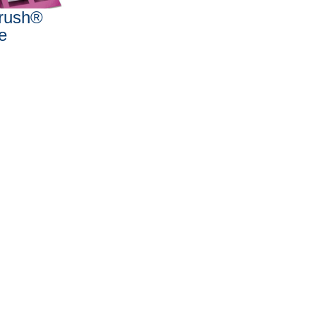
rush®
e