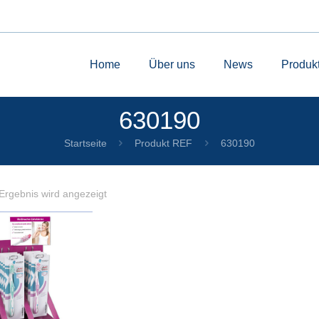
Home
Über uns
News
Produk
630190
Startseite
Produkt REF
630190
Ergebnis wird angezeigt