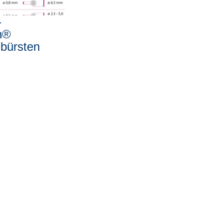
-
h®
zbürsten