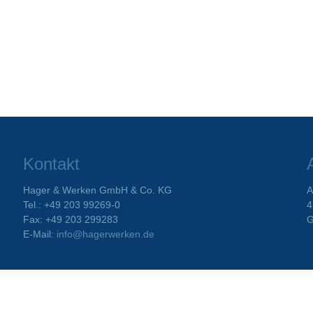
Kontakt
Hager & Werken GmbH & Co. KG
A
Tel.: +49 203 99269-0
4
Fax: +49 203 299283
G
E-Mail:
info@hagerwerken.de