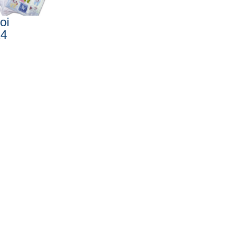
oi
24