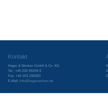
Kontakt
Hager & Werken GmbH & Co. KG
A
Tel.: +49 203 99269-0
4
Fax: +49 203 299283
G
E-Mail:
info@hagerwerken.de