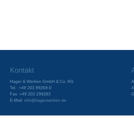
Kontakt
Hager & Werken GmbH & Co. KG
A
Tel.: +49 203 99269-0
4
Fax: +49 203 299283
G
E-Mail:
info@hagerwerken.de