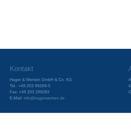
Kontakt
Hager & Werken GmbH & Co. KG
A
Tel.: +49 203 99269-0
4
Fax: +49 203 299283
G
E-Mail:
info@hagerwerken.de