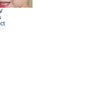
W
s
ct