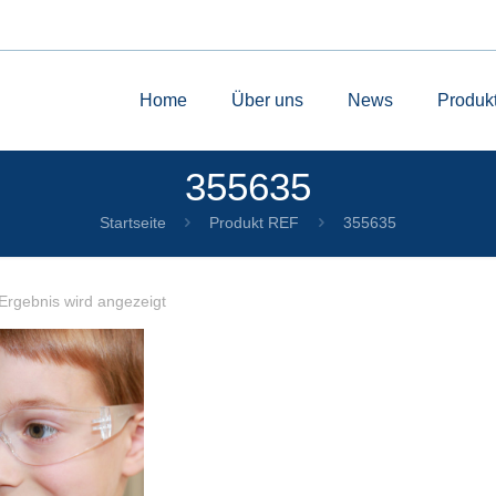
Home
Über uns
News
Produk
355635
Startseite
Produkt REF
355635
Ergebnis wird angezeigt