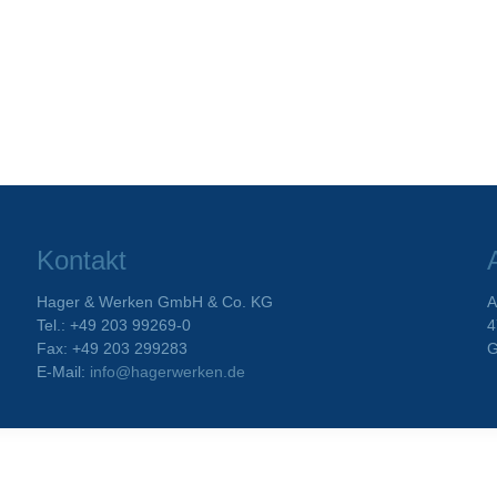
Kontakt
Hager & Werken GmbH & Co. KG
A
Tel.: +49 203 99269-0
4
Fax: +49 203 299283
G
E-Mail:
info@hagerwerken.de