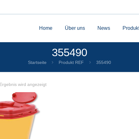
Home
Über uns
News
Produk
355490
Startseite
Produkt REF
355490
Ergebnis wird angezeigt