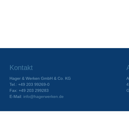
Kontakt
Hager & Werken GmbH & Co. KG
A
Tel.: +49 203 99269-0
4
Fax: +49 203 299283
G
E-Mail:
info@hagerwerken.de