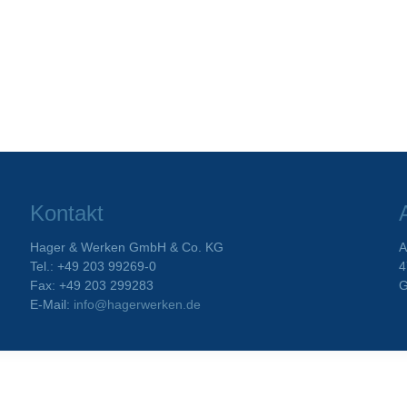
Kontakt
Hager & Werken GmbH & Co. KG
A
Tel.: +49 203 99269-0
4
Fax: +49 203 299283
G
E-Mail:
info@hagerwerken.de