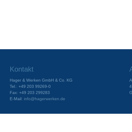
Kontakt
Hager & Werken GmbH & Co. KG
A
Tel.: +49 203 99269-0
4
Fax: +49 203 299283
G
E-Mail:
info@hagerwerken.de