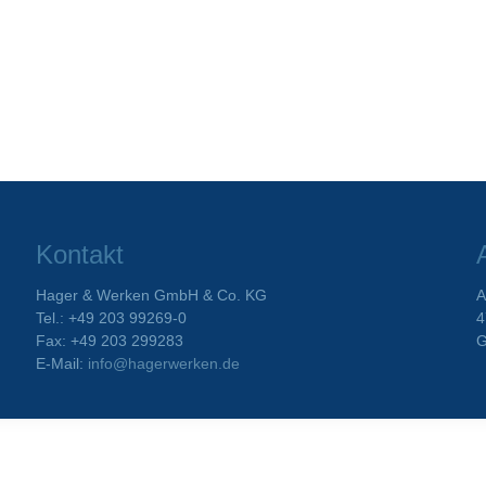
Kontakt
Hager & Werken GmbH & Co. KG
A
Tel.: +49 203 99269-0
4
Fax: +49 203 299283
G
E-Mail:
info@hagerwerken.de