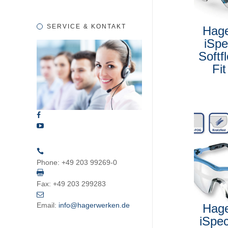
SERVICE & KONTAKT
Hag
iSpe
Softf
Fit
Phone:
+49 203 99269-0
Fax:
+49 203 299283
Email:
info@hagerwerken.de
Hag
iSpe