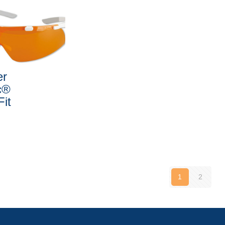
er
c®
Fit
1
2