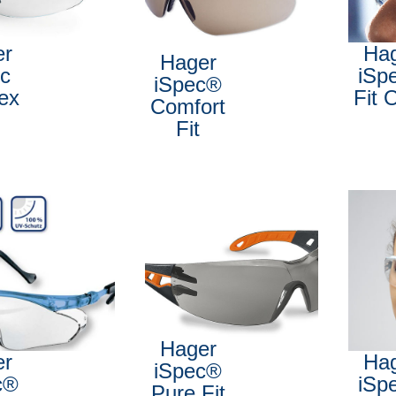
er
Ha
Hager
c
iSp
iSpec®
lex
Fit
Comfort
Fit
Hager
er
Ha
iSpec®
c®
iSp
Pure Fit