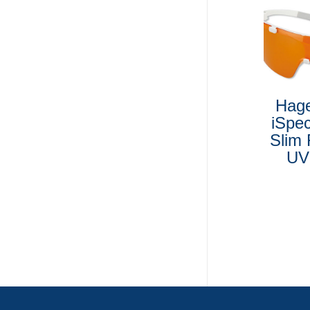
Hag
iSpe
Slim 
UV