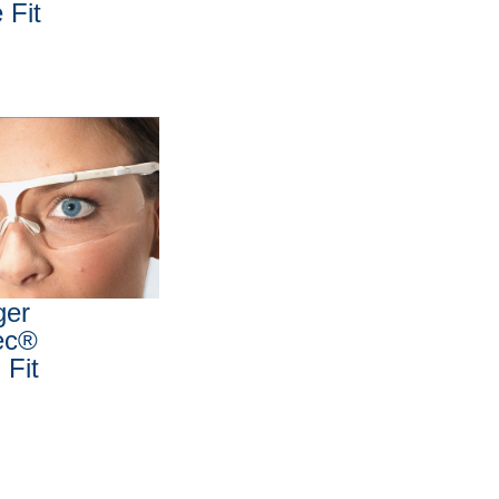
 Fit
I
ger
ec®
 Fit