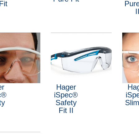
Fit
Pure
I
er
Hager
Ha
c®
iSpec®
iSp
ty
Safety
Slim
Fit II