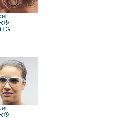
ger
ec®
 OTG
ger
ec®