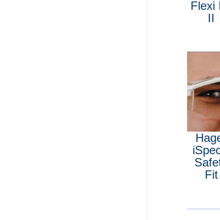
Flexi 
II
Hag
iSpe
Safe
Fit