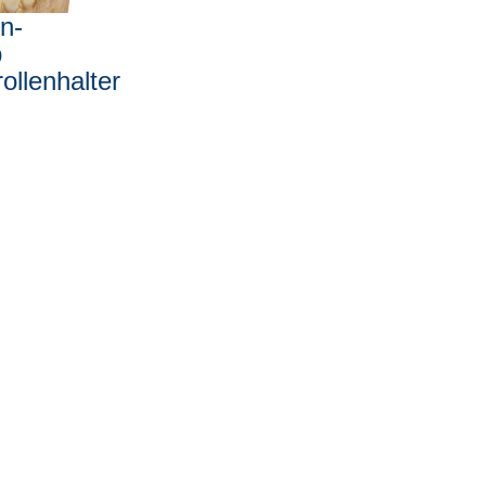
n-
p
ollenhalter