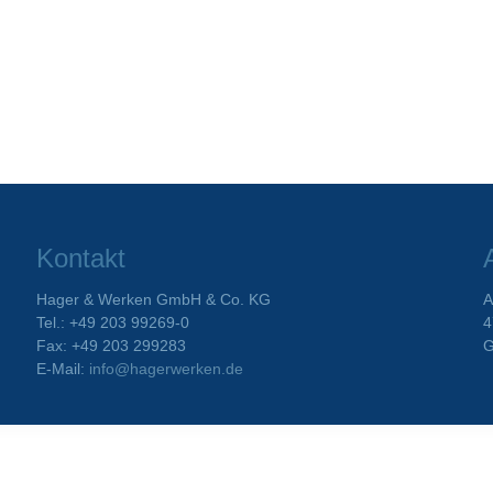
Kontakt
Hager & Werken GmbH & Co. KG
A
Tel.: +49 203 99269-0
4
Fax: +49 203 299283
G
E-Mail:
info@hagerwerken.de