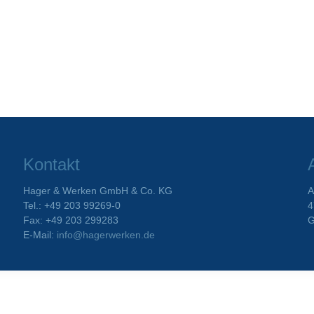
Kontakt
Hager & Werken GmbH & Co. KG
A
Tel.: +49 203 99269-0
4
Fax: +49 203 299283
G
E-Mail:
info@hagerwerken.de