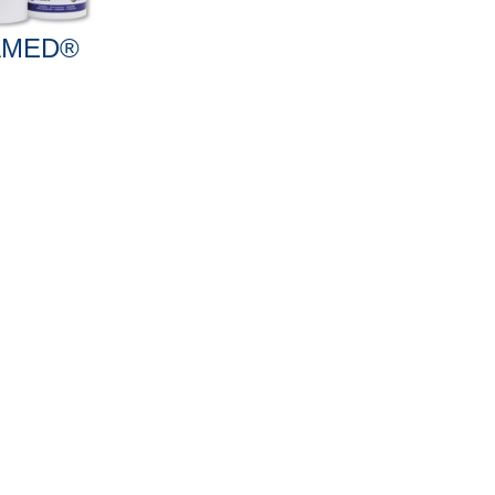
AMED®
l