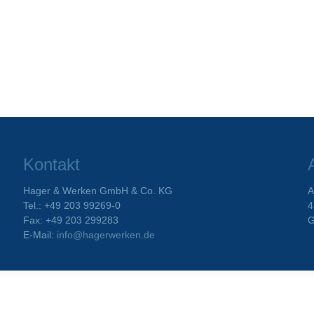
Kontakt
Hager & Werken GmbH & Co. KG
A
Tel.: +49 203 99269-0
4
Fax: +49 203 299283
G
E-Mail:
info@hagerwerken.de