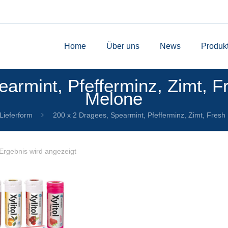
Home
Über uns
News
Produk
armint, Pfefferminz, Zimt, Fr
Melone
Lieferform
200 x 2 Dragees, Spearmint, Pfefferminz, Zimt, Fresh 
Ergebnis wird angezeigt