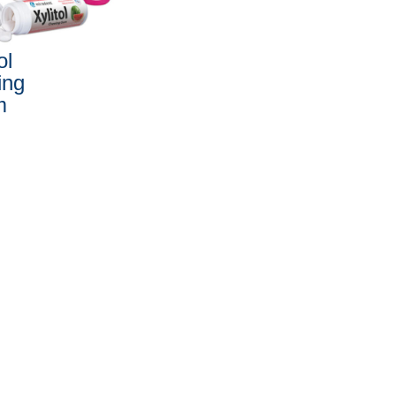
ol
ing
m