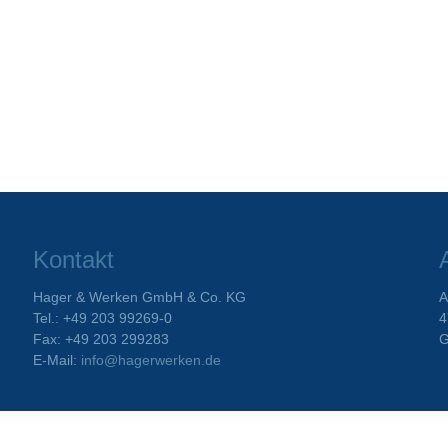
Kontakt
Hager & Werken GmbH & Co. KG
A
Tel.: +49 203 99269-0
4
Fax: +49 203 299283
G
E-Mail:
info@hagerwerken.de