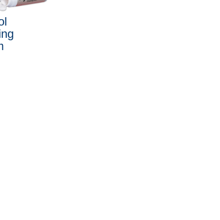
ol
ing
m