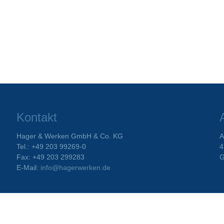
Kontakt
Hager & Werken GmbH & Co. KG
A
Tel.: +49 203 99269-0
4
Fax: +49 203 299283
G
E-Mail:
info@hagerwerken.de