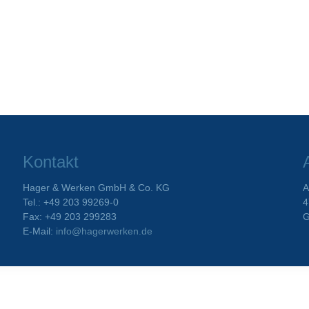
Kontakt
Hager & Werken GmbH & Co. KG
A
Tel.: +49 203 99269-0
4
Fax: +49 203 299283
G
E-Mail:
info@hagerwerken.de