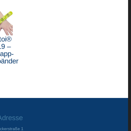
toi®
19 –
app-
änder
Adresse
ckerstraße 1