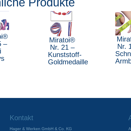
liche Produkte
oi®
Mira
Miratoi®
5 –
Nr. 
Nr. 21 –
i
Schn
Kunststoff-
ys
Armb
Goldmedaille
Kontakt
Hager & Werken GmbH & Co. KG
A