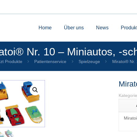
Home
Über uns
News
Produk
atoi® Nr. 10 – Miniautos, -sch
zt Produkte
Patientenservice
Spielzeuge
Miratoi® Nr. 
Mirat
Kategori
Mirato
by
Fmeaddons