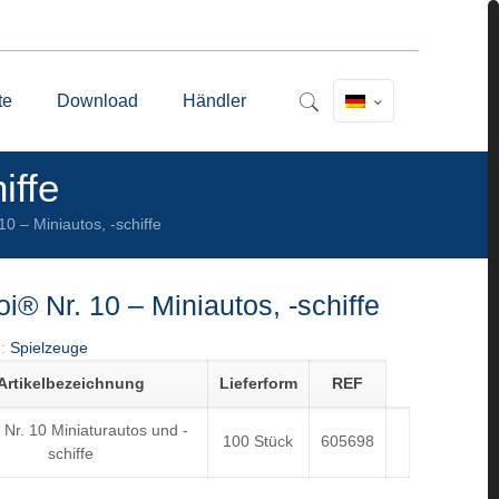
te
Download
Händler
iffe
10 – Miniautos, -schiffe
oi® Nr. 10 – Miniautos, -schiffe
e:
Spielzeuge
Artikelbezeichnung
Lieferform
REF
i Nr. 10 Miniaturautos und -
100 Stück
605698
schiffe