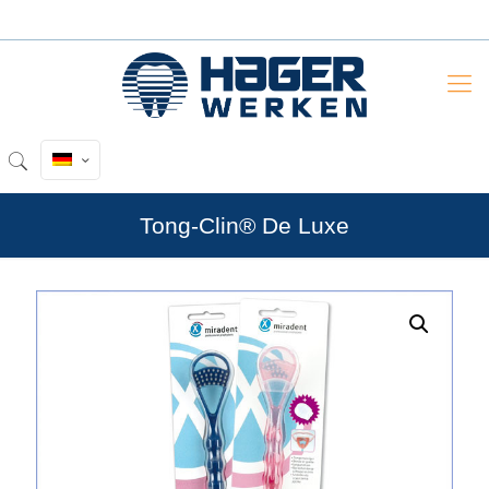
Tong-Clin® De Luxe
by
Fmeaddons