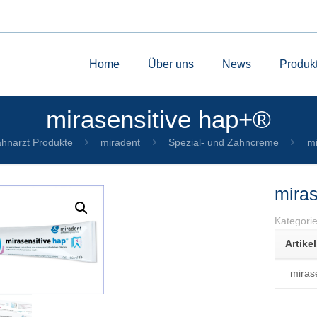
Home
Über uns
News
Produk
mirasensitive hap+®
hnarzt Produkte
miradent
Spezial- und Zahncreme
mi
mira
Kategori
Artike
miras
by
Fmeaddons