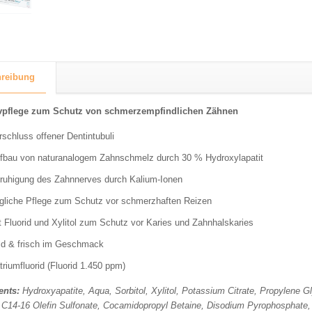
reibung
ivpflege zum Schutz von schmerzempfindlichen Zähnen
rschluss offener Dentintubuli
fbau von naturanalogem Zahnschmelz durch 30 % Hydroxylapatit
ruhigung des Zahnnerves durch Kalium-Ionen
gliche Pflege zum Schutz vor schmerzhaften Reizen
t Fluorid und Xylitol zum Schutz vor Karies und Zahnhalskaries
ld & frisch im Geschmack
triumfluorid (Fluorid 1.450 ppm)
ents:
Hydroxyapatite, Aqua, Sorbitol, Xylitol, Potassium Citrate, Propylene
C14-16 Olefin Sulfonate, Cocamidopropyl Betaine, Disodium Pyrophosphate,