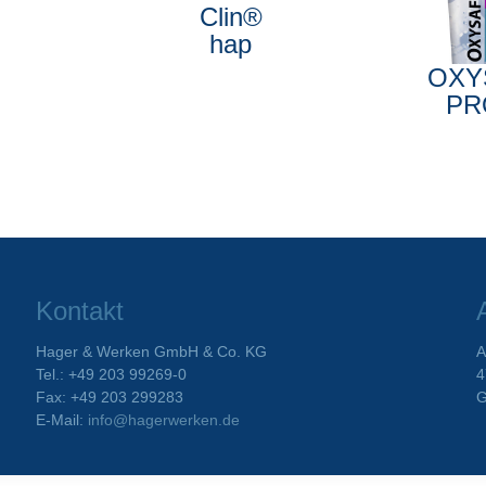
Clin®
hap
OXY
PR
Kontakt
Hager & Werken GmbH & Co. KG
A
Tel.: +49 203 99269-0
4
Fax: +49 203 299283
G
E-Mail:
info@hagerwerken.de