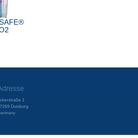
SAFE®
O2
Adresse
ckerstraße 1
7269 Duisburg
ermany