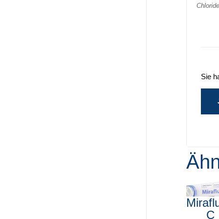
Chlorid
Sie h
Ähn
Mirafl
C