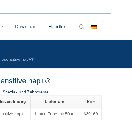
te
Download
Händler
rasensitive hap+®
sensitive hap+®
e:
Spezial- und Zahncreme
lbezeichnung
Lieferform
REF
ensitive hap+
Inhalt: Tube mit 50 ml
630169