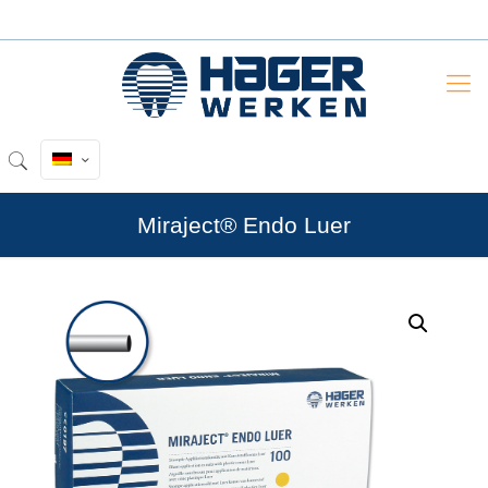
Miraject® Endo Luer
by
Fmeaddons