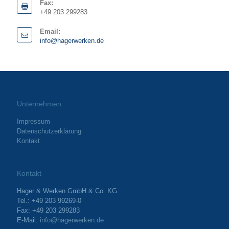
Fax:
+49 203 299283
Email:
info@hagerwerken.de
Unternehmen
Impressum
Datenschutzerklärung
Kontakt
Kontakt
Hager & Werken GmbH & Co. KG
Tel.: +49 203 99269-0
Fax: +49 203 299283
E-Mail:
info@hagerwerken.de