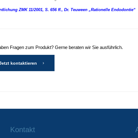
ntlichung ZMK 11/2001, S. 656 ff., Dr. Teuween „Rationelle Endodontie“
aben Fragen zum Produkt? Gerne beraten wir Sie ausführlich.
Jetzt kontaktieren
Kontakt