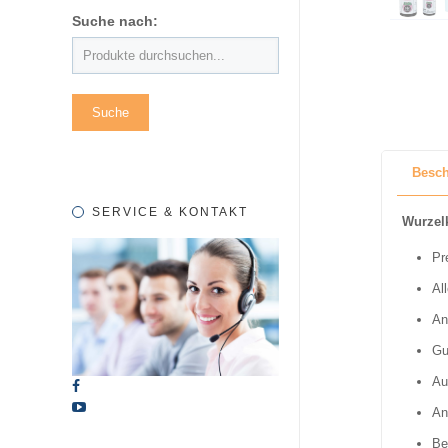
Suche nach:
Besch
SERVICE & KONTAKT
Wurzel
Pr
Al
An
Gu
Au
An
Be