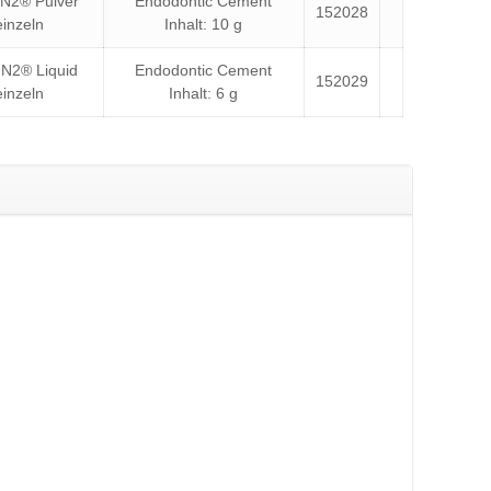
N2® Pulver
Endodontic Cement
152028
einzeln
Inhalt: 10 g
N2® Liquid
Endodontic Cement
152029
einzeln
Inhalt: 6 g