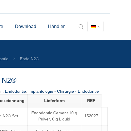
te
Download
Händler
ntie
Endo N2®
 N2®
en:
Endodontie
,
Implantologie - Chirurgie - Endodontie
lbezeichnung
Lieferform
REF
Endodontic Cement 10 g
o N2® Set
152027
Pulver, 6 g Liquid