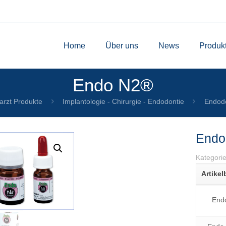
Home
Über uns
News
Produk
Endo N2®
arzt Produkte
Implantologie - Chirurgie - Endodontie
Endodo
Endo
Kategori
Artike
by
Fmeaddons
End