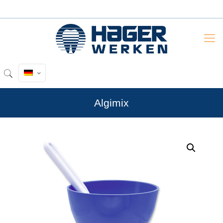
Algimix
by
Fmeaddons