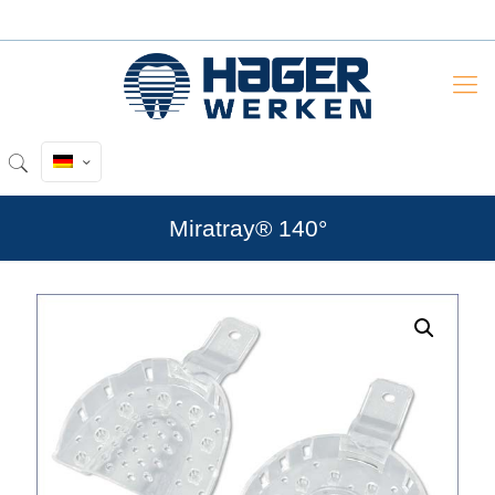
Miratray® 140°
by
Fmeaddons