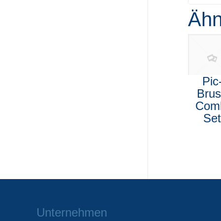
Ähn
Pic
Bru
Com
Se
Unternehmen