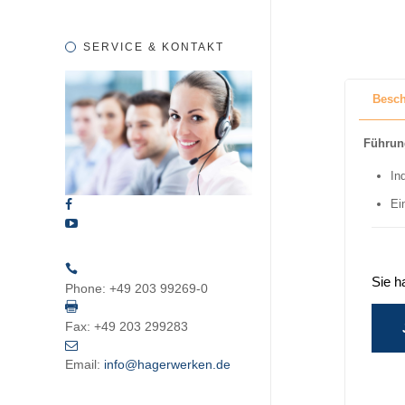
SERVICE & KONTAKT
Besch
Führung
In
Ei
Sie h
Phone:
+49 203 99269-0
Fax:
+49 203 299283
Email:
info@hagerwerken.de