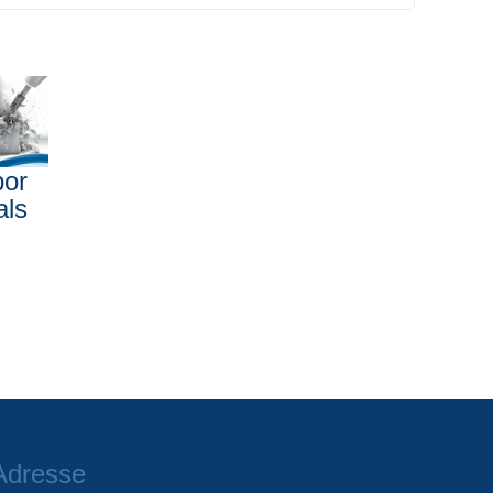
bor
als
Adresse