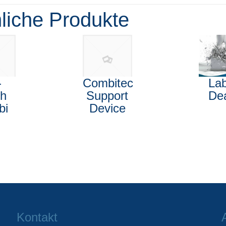
liche Produkte
-
Combitec
La
sh
Support
De
bi
Device
t
Kontakt