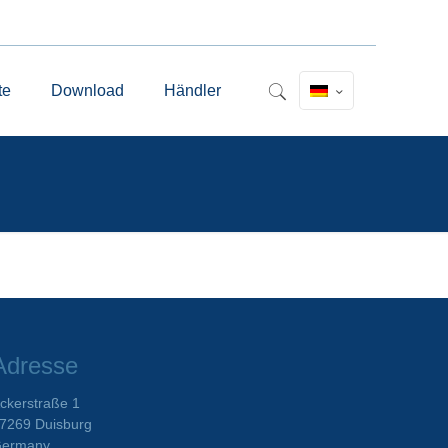
te
Download
Händler
Adresse
ckerstraße 1
7269 Duisburg
ermany