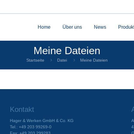
Home
Über uns
News
Produk
Meine Dateien
Startseite
Datei
Meine Dateien
Kontakt
Hager & Werken GmbH & Co. KG
A
Tel.: +49 203 99269-0
4
Fax: +49 203 299283
G